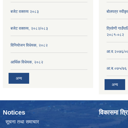
बजेट वक्तव्य २०८३
बोलपत्र स्वीक
बजेट वक्तव्य, २०८२/०८३
त्रिवेणी गाउँपा
२०८१-०८२
विनियोजन विधेयक, २०८२
आ.व.२०७६/०७७
आर्थिक विधेयक, २०८२
आ.ब.०७५/७६ ग
अन्य
अन्य
Notices
विकासमा त्रि
सूचना तथा समाचार