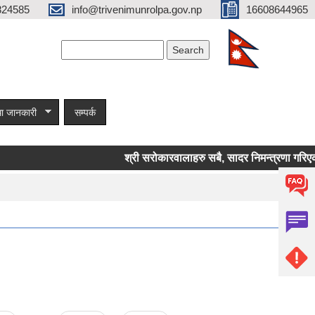
824585
info@trivenimunrolpa.gov.np
16608644965
Search form
Search
ा जानकारी
सम्पर्क
श्री सरोकारवालाहरु सबै, सादर निमन्त्रणा गरिएको स