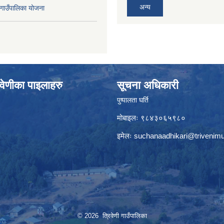
अन्य
ाउँपालिका योजना
वेणीका पाइलाहरु
सूचना अधिकारी
पुष्पालता घर्ति
मोबाइलः ९८४३०६५९८०
इमेलः
suchanaadhikari@trivenimu
© 2026 त्रिवेणी गाउँपालिका