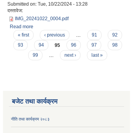
Submitted on:
Tue, 10/22/2024 - 13:28
दस्तावेज:
IMG_20241022_0004.pdf
Read more
about INVITATION FOR BIDS (Construction of
Pages
Namuna Vidhyalaya at Jana Jagriti Ma.vi. trm
« first
‹ previous
…
91
92
05 jugar Or Construction of 4 room 2 story RCC
93
94
95
96
97
98
Building at Gobinda Ma.Vi. Dumla TRM 07,
Rolpa
99
…
next ›
last »
बजेट तथा कार्यक्रम
नीति तथा कार्यक्रम २०८३