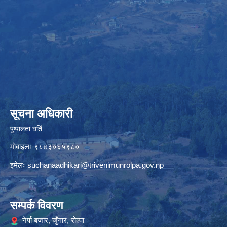
सूचना अधिकारी
पुष्पालता घर्ति
मोबाइलः ९८४३०६५९८०
इमेलः
suchanaadhikari@trivenimunrolpa.gov.np
सम्पर्क विवरण
नेर्पा बजार, जुँगार, रोल्पा