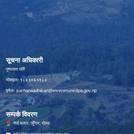
सूचना अधिकारी
पुष्पालता घर्ति
मोबाइलः ९८४३०६५९८०
इमेलः
suchanaadhikari@trivenimunrolpa.gov.np
सम्पर्क विवरण
नेर्पा बजार, जुँगार, रोल्पा
info@trivenimunrolpa.gov.np