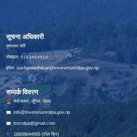
सूचना अधिकारी
पुष्पालता घर्ति
मोबाइलः ९८४३०६५९८०
इमेलः
suchanaadhikari@trivenimunrolpa.gov.np
सम्पर्क विवरण
नेर्पा बजार, जुँगार, रोल्पा
info@trivenimunrolpa.gov.np
trmrolpa@gmail.com
16608644965
(टाेल फ्रि)