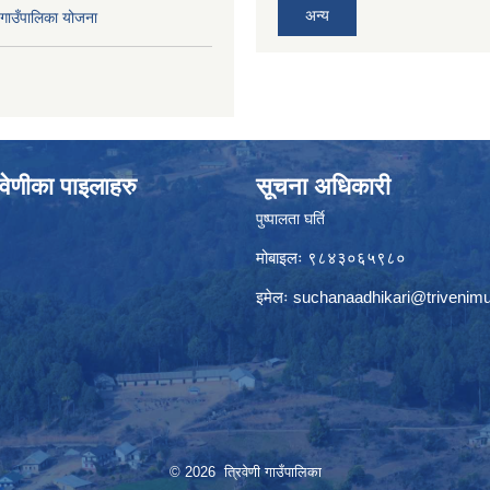
अन्य
ाउँपालिका योजना
वेणीका पाइलाहरु
सूचना अधिकारी
पुष्पालता घर्ति
मोबाइलः ९८४३०६५९८०
इमेलः
suchanaadhikari@trivenimu
© 2026 त्रिवेणी गाउँपालिका