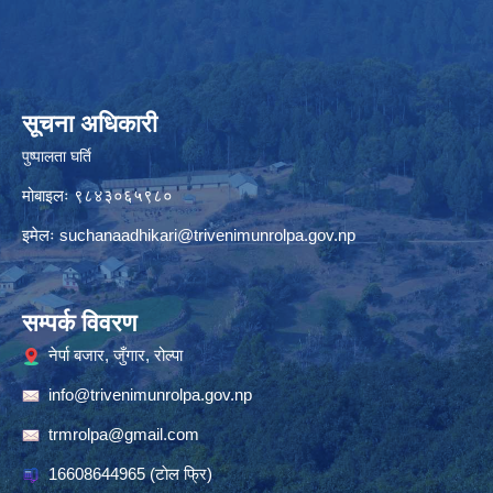
सूचना अधिकारी
पुष्पालता घर्ति
मोबाइलः ९८४३०६५९८०
इमेलः
suchanaadhikari@trivenimunrolpa.gov.np
सम्पर्क विवरण
नेर्पा बजार, जुँगार, रोल्पा
info@trivenimunrolpa.gov.np
trmrolpa@gmail.com
16608644965
(टाेल फ्रि)