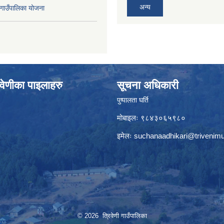
अन्य
ाउँपालिका योजना
वेणीका पाइलाहरु
सूचना अधिकारी
पुष्पालता घर्ति
मोबाइलः ९८४३०६५९८०
इमेलः
suchanaadhikari@trivenimu
© 2026 त्रिवेणी गाउँपालिका