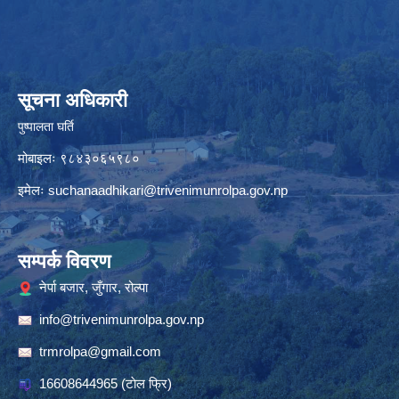
सूचना अधिकारी
पुष्पालता घर्ति
मोबाइलः ९८४३०६५९८०
इमेलः
suchanaadhikari@trivenimunrolpa.gov.np
सम्पर्क विवरण
नेर्पा बजार, जुँगार, रोल्पा
info@trivenimunrolpa.gov.np
trmrolpa@gmail.com
16608644965
(टाेल फ्रि)