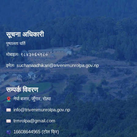
सूचना अधिकारी
पुष्पालता घर्ति
मोबाइलः ९८४३०६५९८०
इमेलः
suchanaadhikari@trivenimunrolpa.gov.np
सम्पर्क विवरण
नेर्पा बजार, जुँगार, रोल्पा
info@trivenimunrolpa.gov.np
trmrolpa@gmail.com
16608644965
(टाेल फ्रि)