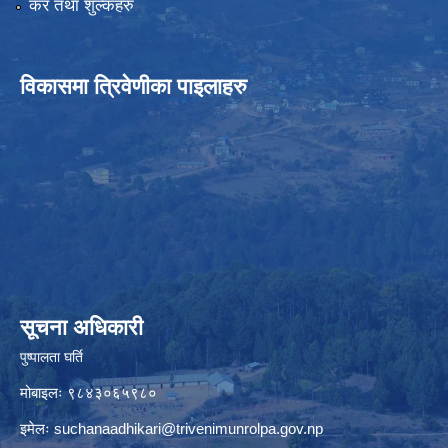
कर तथा शुल्कहरु
विकासमा त्रिवेणीका पाइलाहरु
सूचना अधिकारी
पुष्पालता घर्ति
मोबाइलः ९८४३०६५९८०
इमेलः
suchanaadhikari@trivenimunrolpa.gov.np