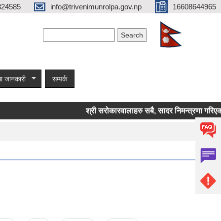
824585
info@trivenimunrolpa.gov.np
16608644965
Search form
Search
ा जानकारी
सम्पर्क
श्री सरोकारवालाहरु सबै, सादर निमन्त्रणा गरिएको स