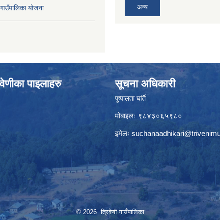
अन्य
ाउँपालिका योजना
वेणीका पाइलाहरु
सूचना अधिकारी
पुष्पालता घर्ति
मोबाइलः ९८४३०६५९८०
इमेलः
suchanaadhikari@trivenimu
© 2026 त्रिवेणी गाउँपालिका