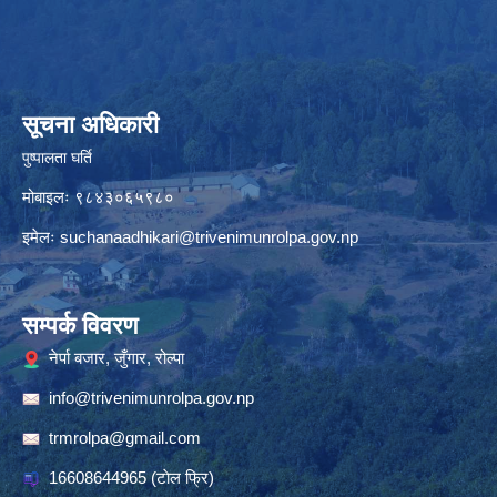
सूचना अधिकारी
पुष्पालता घर्ति
मोबाइलः ९८४३०६५९८०
इमेलः
suchanaadhikari@trivenimunrolpa.gov.np
सम्पर्क विवरण
नेर्पा बजार, जुँगार, रोल्पा
info@trivenimunrolpa.gov.np
trmrolpa@gmail.com
16608644965
(टाेल फ्रि)