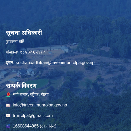
सूचना अधिकारी
पुष्पालता घर्ति
मोबाइलः ९८४३०६५९८०
इमेलः
suchanaadhikari@trivenimunrolpa.gov.np
सम्पर्क विवरण
नेर्पा बजार, जुँगार, रोल्पा
info@trivenimunrolpa.gov.np
trmrolpa@gmail.com
16608644965
(टाेल फ्रि)