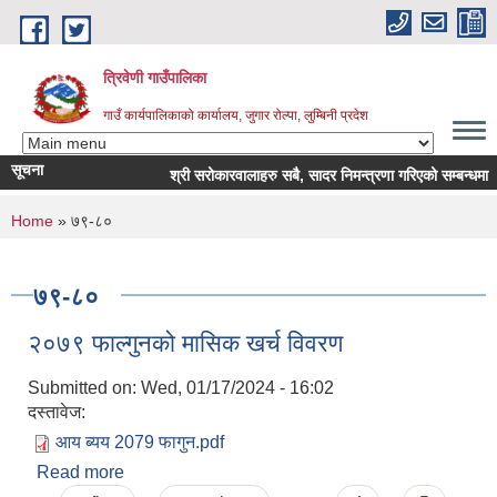
Skip to main content
त्रिवेणी गाउँपालिका
गाउँ कार्यपालिकाको कार्यालय, जुगार रोल्पा, लुम्बिनी प्रदेश
सूचना
श्री सरोकारवालाहरु सबै, सादर निमन्त्रणा गरिएको सम्बन्धमा ।
You are here
Home
» ७९-८०
७९-८०
२०७९ फाल्गुनको मासिक खर्च विवरण
Submitted on:
Wed, 01/17/2024 - 16:02
दस्तावेज:
आय ब्यय 2079 फागुन.pdf
Read more
about २०७९ फाल्गुनको मासिक खर्च विवरण