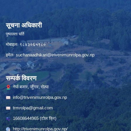
सूचना अधिकारी
पुष्पालता घर्ति
मोबाइलः ९८४३०६५९८०
इमेलः
suchanaadhikari@trivenimunrolpa.gov.np
सम्पर्क विवरण
नेर्पा बजार, जुँगार, रोल्पा
info@trivenimunrolpa.gov.np
trmrolpa@gmail.com
16608644965
(टाेल फ्रि)
http://trivenimunrolpa.gov.np/