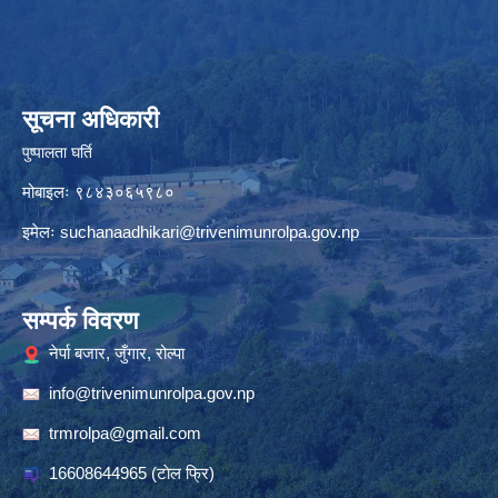
सूचना अधिकारी
पुष्पालता घर्ति
मोबाइलः ९८४३०६५९८०
इमेलः
suchanaadhikari@trivenimunrolpa.gov.np
सम्पर्क विवरण
नेर्पा बजार, जुँगार, रोल्पा
info@trivenimunrolpa.gov.np
trmrolpa@gmail.com
16608644965
(टाेल फ्रि)