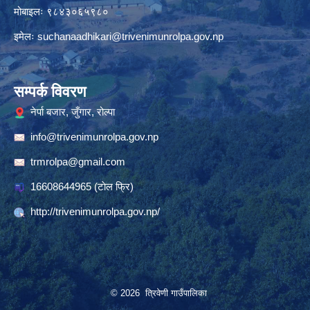
मोबाइलः ९८४३०६५९८०
इमेलः
suchanaadhikari@trivenimunrolpa.gov.np
सम्पर्क विवरण
नेर्पा बजार, जुँगार, रोल्पा
info@trivenimunrolpa.gov.np
trmrolpa@gmail.com
16608644965
(टाेल फ्रि)
http://trivenimunrolpa.gov.np/
© 2026 त्रिवेणी गाउँपालिका