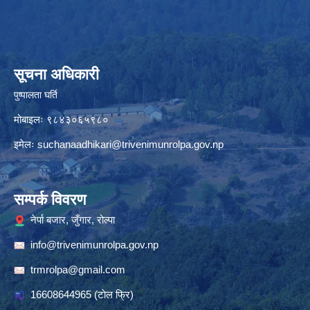
सूचना अधिकारी
पुष्पालता घर्ति
मोबाइलः ९८४३०६५९८०
इमेलः
suchanaadhikari@trivenimunrolpa.gov.np
सम्पर्क विवरण
नेर्पा बजार, जुँगार, रोल्पा
info@trivenimunrolpa.gov.np
trmrolpa@gmail.com
16608644965
(टाेल फ्रि)