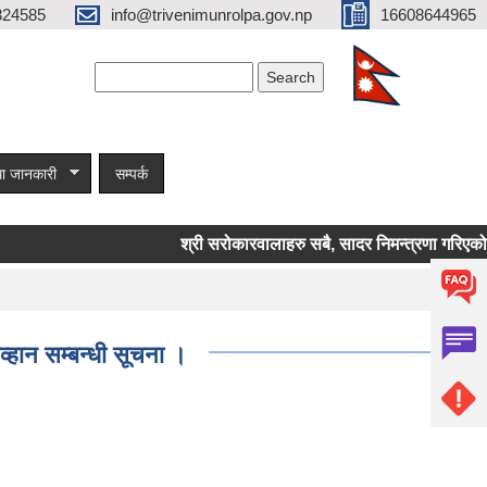
824585
info@trivenimunrolpa.gov.np
16608644965
Search form
Search
ा जानकारी
सम्पर्क
श्री सरोकारवालाहरु सबै, सादर निमन्त्रणा गरिएको सम्
व्हान सम्बन्धी सूचना ।