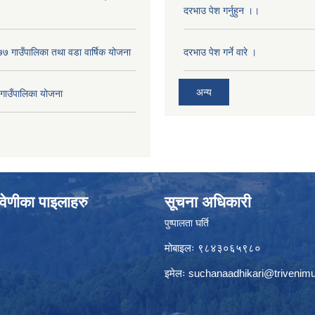
दरभाउ पेश गर्नुहुन ।।
 गाउँपालिका तथा वडा वार्षिक योजना
दरभाउ पेश गर्ने वारे ।
अन्य
ाउँपालिका योजना
वेणीका पाइलाहरु
सूचना अधिकारी
पुष्पालता घर्ति
मोबाइलः ९८४३०६५९८०
इमेलः
suchanaadhikari@trivenimu