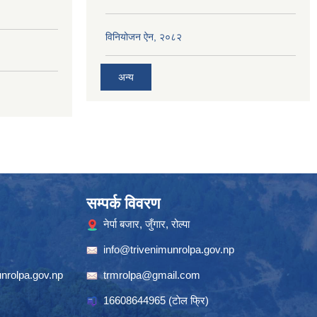
विनियोजन ऐन, २०८२
अन्य
सम्पर्क विवरण
नेर्पा बजार, जुँगार, रोल्पा
info@trivenimunrolpa.gov.np
nrolpa.gov.np
trmrolpa@gmail.com
16608644965
(टाेल फ्रि)