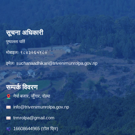
सूचना अधिकारी
पुष्पालता घर्ति
मोबाइलः ९८४३०६५९८०
इमेलः
suchanaadhikari@trivenimunrolpa.gov.np
सम्पर्क विवरण
नेर्पा बजार, जुँगार, रोल्पा
info@trivenimunrolpa.gov.np
trmrolpa@gmail.com
16608644965
(टाेल फ्रि)