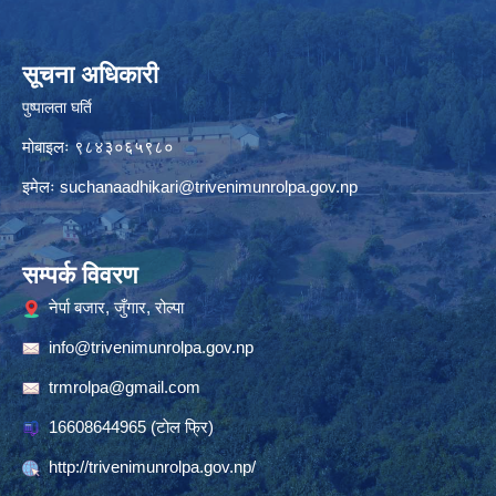
सूचना अधिकारी
पुष्पालता घर्ति
मोबाइलः ९८४३०६५९८०
इमेलः
suchanaadhikari@trivenimunrolpa.gov.np
सम्पर्क विवरण
नेर्पा बजार, जुँगार, रोल्पा
info@trivenimunrolpa.gov.np
trmrolpa@gmail.com
16608644965
(टाेल फ्रि)
http://trivenimunrolpa.gov.np/