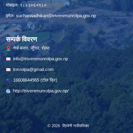
मोबाइलः ९८४३०६५९८०
इमेलः
suchanaadhikari@trivenimunrolpa.gov.np
सम्पर्क विवरण
नेर्पा बजार, जुँगार, रोल्पा
info@trivenimunrolpa.gov.np
trmrolpa@gmail.com
16608644965
(टाेल फ्रि)
http://trivenimunrolpa.gov.np/
© 2026 त्रिवेणी गाउँपालिका