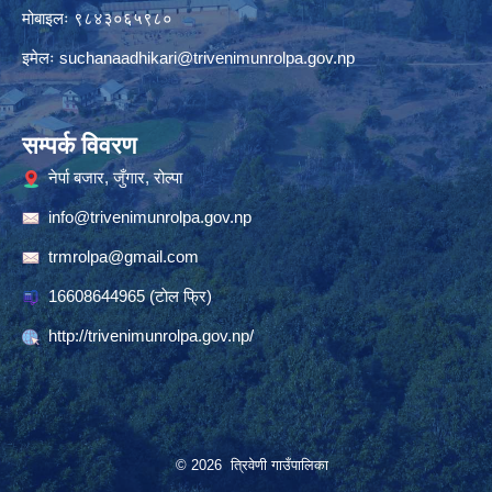
मोबाइलः ९८४३०६५९८०
इमेलः
suchanaadhikari@trivenimunrolpa.gov.np
सम्पर्क विवरण
नेर्पा बजार, जुँगार, रोल्पा
info@trivenimunrolpa.gov.np
trmrolpa@gmail.com
16608644965
(टाेल फ्रि)
http://trivenimunrolpa.gov.np/
© 2026 त्रिवेणी गाउँपालिका