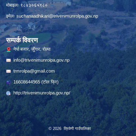
मोबाइलः ९८४३०६५९८०
इमेलः
suchanaadhikari@trivenimunrolpa.gov.np
सम्पर्क विवरण
नेर्पा बजार, जुँगार, रोल्पा
info@trivenimunrolpa.gov.np
trmrolpa@gmail.com
16608644965
(टाेल फ्रि)
http://trivenimunrolpa.gov.np/
© 2026 त्रिवेणी गाउँपालिका