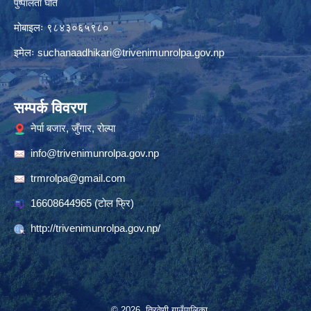
पुष्पालता घर्ति
मोबाइलः ९८४३०६५९८०
इमेलः
suchanaadhikari@trivenimunrolpa.gov.np
सम्पर्क विवरण
नेर्पा बजार, जुँगार, रोल्पा
info@trivenimunrolpa.gov.np
trmrolpa@gmail.com
16608644965
(टाेल फ्रि)
http://trivenimunrolpa.gov.np/
© 2026 त्रिवेणी गाउँपालिका